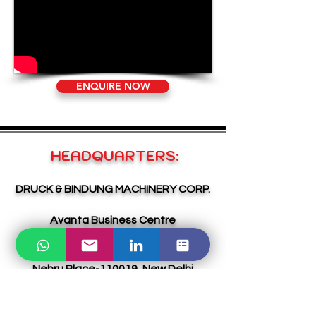
ENQUIRE NOW
HEADQUARTERS:
DRUCK & BINDUNG MACHINERY CORP.
Avanta Business Centre
2nd Floor, E Block
International Trade Tower
Nehru Place-110019, New Delhi
INDIA