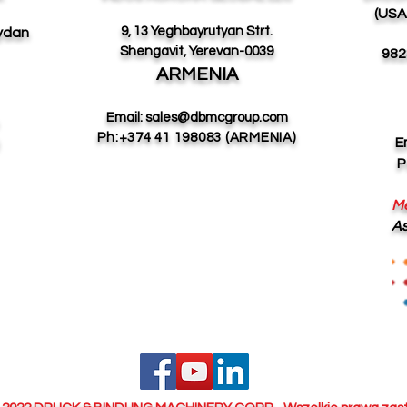
(USA
9, 13 Yeghbayrutyan Strt.
eydan
Shengavit, Yerevan-0039
982
ARMENIA
Email:
sales@dbmcgroup.com
Ph:+374 41 198083 (ARMENIA)
E
P
M
As