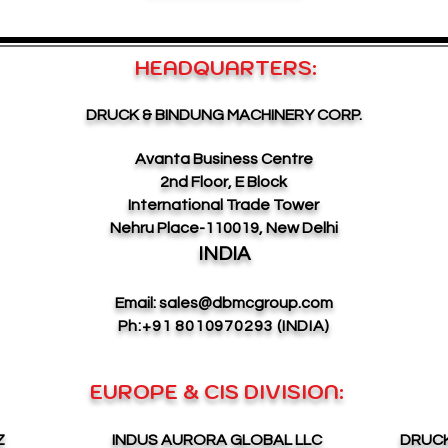
HEADQUARTERS:
DRUCK & BINDUNG MACHINERY CORP.
Avanta Business Centre
2nd Floor, E Block
International Trade Tower
Nehru Place-110019, New Delhi
INDIA
Email:
sales@dbmcgroup.com
Ph:+91 8010970293 (INDIA)
EUROPE & CIS DIVISION:
Z
INDUS AURORA GLOBAL LLC
DRUCK