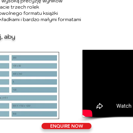
a wysoką precyzję wyników
macie trzech rolek
wolnego formatu książki
kładkami i bardzo małymi formatami
j, aby
ENQUIRE NOW