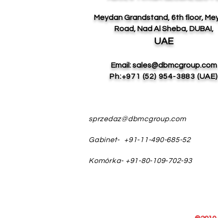
Meydan Grandstand, 6th floor, M
Road, Nad Al Sheba, DUBAI,
UAE
Email:
sales@dbmcgroup.com
Ph:+971 (52) 954-3883 (UAE)
sprzedaz@dbmcgroup.com
Gabinet-
+91-11-490-685-52
Komórka- +91-80-109-702-93