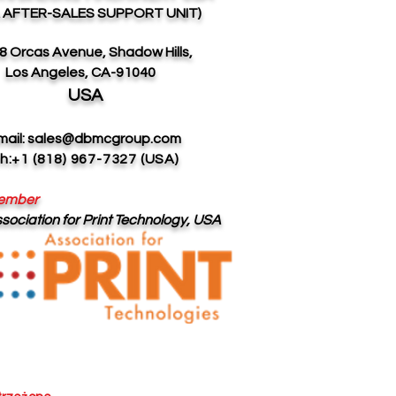
 AFTER-SALES SUPPORT UNIT)
8 Orcas Avenue,
Shadow Hills,
Los Angeles,
CA-91040
USA
mail:
sales@dbmcgroup.com
h:+1 (818) 967-7327 (USA)
ember
sociation for Print Technology, USA