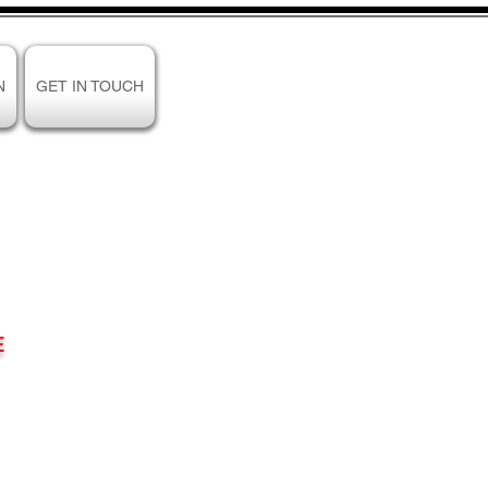
N
GET IN TOUCH
E