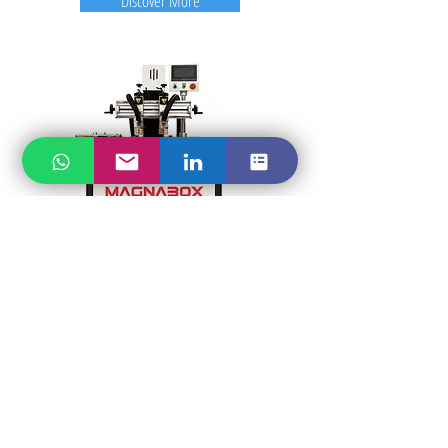
Discover More
MAGNABOX
DB-500D
CARDBOARD DRILLING
MACHINE
Semi-Automatic Drilling Machine
is used for the
Paperboard/Cardboard round